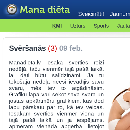
Sveicināti!
Jaunum
ĶMI
Uzturs
Sports
Jautā
Svēršanās
(3)
09 feb.
Manadieta.lv iesaka svērties reizi
nedēļā, taču vienmēr tajā pašā laikā,
lai dati būtu salīdzināmi. Ja tu
tekošajā nedēļā neesi ievadījis savu
svaru, mēs tev to atgādināsim.
Grafiku lapā vari sekot sava svara un
jostas apkārtmēru grafikiem, kas dod
labu pārskatu par to, kā tev veicas.
Iesakām svērties vienmēr vienā un
tajā pašā laikā un ja iespējams,
apmēram vienādā apģērbā, lietojot