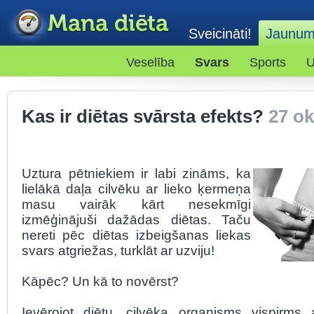
Sveicināti!
Jaunum
Veselība
Svars
Sports
U
Kas ir diētas svārsta efekts?
27 ok
Uztura pētniekiem ir labi zināms, ka
lielākā daļa cilvēku ar lieko ķermeņa
masu vairāk kārt nesekmīgi
izmēģinājuši dažādas diētas. Taču
nereti pēc diētas izbeigšanas liekas
svars atgriežas, turklāt ar uzviju!
Kāpēc? Un kā to novērst?
Ievērojot diētu, cilvēka organisms vispirms 