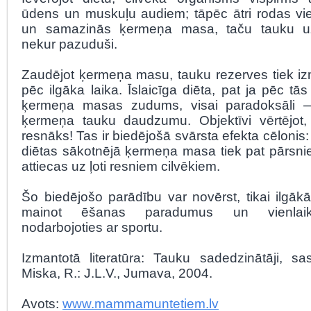
ūdens un muskuļu audiem; tāpēc ātri rodas vi
un samazinās ķermeņa masa, taču tauku u
nekur pazuduši.
Zaudējot ķermeņa masu, tauku rezerves tiek izm
pēc ilgāka laika. Īslaicīga diēta, pat ja pēc tās
ķermeņa masas zudums, visai paradoksāli 
ķermeņa tauku daudzumu. Objektīvi vērtējot, 
resnāks! Tas ir biedējošā svārsta efekta cēlonis: 
diētas sākotnējā ķermeņa masa tiek pat pārsnie
attiecas uz ļoti resniem cilvēkiem.
Šo biedējošo parādību var novērst, tikai ilgāk
mainot ēšanas paradumus un vienlaik
nodarbojoties ar sportu.
Izmantotā literatūra: Tauku sadedzinātāji, sas
Miska, R.: J.L.V., Jumava, 2004.
Avots:
www.mammamuntetiem.lv