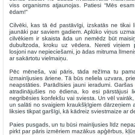
viss organisms atjaunojas. Patiesi “Mēs esa
ēdam!”
Cilvēki, kas tā ēd pastāvīgi, izskatās ne tikai li
jaunāki par saviem gadiem. Aplūko viņus uzma
cilvēkiem ir skaista āda un nemēdz būt mais
dubultzoda, kroku uz vēdera. Nereti viņiem 
losjoni nav nepieciešami, jo ādas mitruma līmenis
ar sakārtotu vielmaiņu.
Pēc mēneša, vai pāris, tāda režīma tu pama
izmainījusies āriene. Tā būs neliela uzvara, pri
neapstāties. Parādīsies jauni ieradumi. Garšas
atradinājušies no ēdiena, ko esi pārstājusi li
negribēsies konfekšu vai sviesta. Un vēl vairāk, 
un salāti no svaigiem kraukšķīgiem dārzeņiem a
liksies tikpat garšīgi, kā kādreiz sviestmaize ar d
Paies pusgads, un tu būsi mainījusies līdz nepa
pirkt par pāris izmēriem mazākus apģērbus, kļū