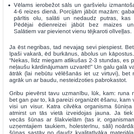
Vēlams ierobežot sāls un garšvielu izmantoš
4-6 reizes dienā. Porcijām jābūt mazām: gabal
pārītis olu, salāti un nedaudz putras, kas 
Pēdējai ēdienreizei jābūt bez maizes un
Salātiem var pievienot vienu tējkaroti olīveļļas.
Ja ēst negribas, tad nevajag sevi piespiest. Bet j
īpaši vakarā, ēd burkānus, ābolus un kāpostus.
“Nekas, līdz miegam atlikušas 2-3 stundas, es p
neļaušu kārdinājumam uzvarēt!” Un galu galā va
ātrāk (lai nebūtu vēlēšanās iet uz virtuvi), bet n
agrāk un ar baudu, nesteidzoties pabrokastot.
Gribu pievērst tavu uzmanību, lūk, kam: runa n
bet gan par to, kā pareizi organizēt ēšanu, kam v
visi un visur. Katra cilvēka organisma šūniņa 
atmirst un tās vietā izveidojas jauna. Ja tiek
vecās šūnas ar šlakvielām (tas ir, organisma
uzņemtajiem taukiem, holesterīnu, sāli) noārdā
šūnas sastāv no daudz kvalitatīvāka materiāla,