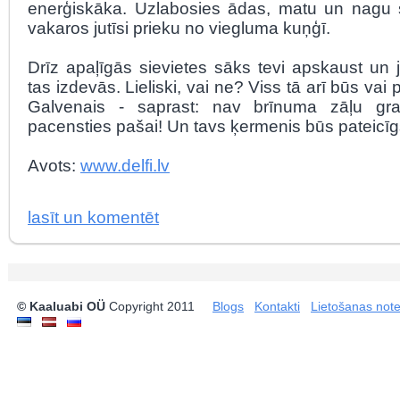
enerģiskāka. Uzlabosies ādas, matu un nagu s
vakaros jutīsi prieku no viegluma kuņģī.
Drīz apaļīgās sievietes sāks tevi apskaust un 
tas izdevās. Lieliski, vai ne? Viss tā arī būs vai p
Galvenais - saprast: nav brīnuma zāļu gra
pacensties pašai! Un tavs ķermenis būs pateicīg
Avots:
www.delfi.lv
lasīt un komentēt
© Kaaluabi OÜ
Copyright 2011
Blogs
Kontakti
Lietošanas not