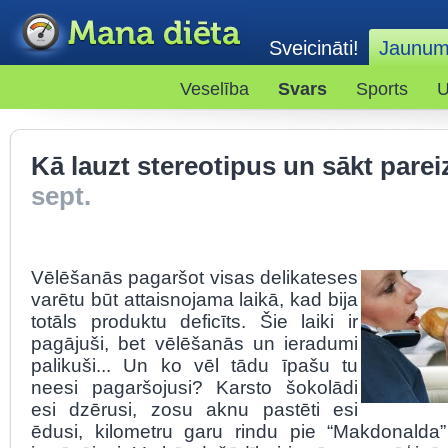
Sveicināti!
Jaunum
Veselība
Svars
Sports
U
Kā lauzt stereotipus un sākt parei
sept.
Vēlēšanās pagaršot visas delikateses
varētu būt attaisnojama laikā, kad bija
totāls produktu deficīts. Šie laiki ir
pagājuši, bet vēlēšanās un ieradumi
palikuši... Un ko vēl tādu īpašu tu
neesi pagaršojusi? Karsto šokolādi
esi dzērusi, zosu aknu pastēti esi
ēdusi, kilometru garu rindu pie “Makdonalda