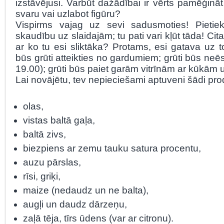
izstāvējusi. Varbūt dažādībai ir vērts pamēģinā
svaru vai uzlabot figūru?
Vispirms vajag uz sevi sadusmoties! Pietiek
skaudību uz slaidajām; tu pati vari kļūt tāda! Cit
ar ko tu esi sliktāka? Protams, esi gatava uz 
būs grūti atteikties no gardumiem; grūti būs neē
19.00); grūti būs paiet garām vitrīnām ar kūkām u
Lai novājētu, tev nepieciešami aptuveni šādi prod
olas,
vistas baltā gaļa,
baltā zivs,
biezpiens ar zemu tauku satura procentu,
auzu pārslas,
rīsi, griķi,
maize (nedaudz un ne balta),
augļi un daudz dārzeņu,
zaļā tēja, tīrs ūdens (var ar citronu).